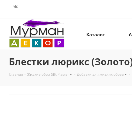
Каталог
А
Блестки люрикс (Золото) 
Главная
-
Жидкие обои Silk Plaster
-
Добавки для жидких обоев
-