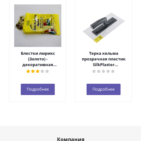
Блестки люрикс
Терка кельма
(Золото) -
прозрачная пластик
декоративная
SilkPlaster
добавка 1уп. (10 гр.)
(140*280*2мм)
Подробнее
Подробнее
Компания