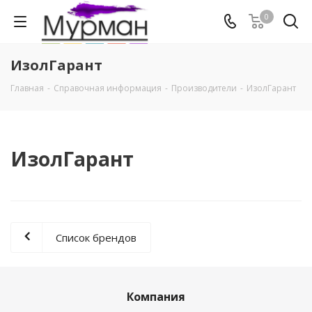
0
ИзолГарант
Главная
-
Справочная информация
-
Производители
-
ИзолГарант
ИзолГарант
Список брендов
Компания