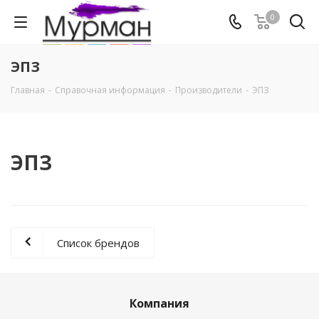
0
ЭПЗ
Главная
-
Справочная информация
-
Производители
-
ЭПЗ
ЭПЗ
Список брендов
Компания