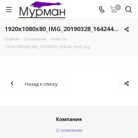
0
1920x1080x80_IMG_20190328_164244_mix01.jpg
Главная
-
О компании
-
Новости
-
1920x1080x80_IMG_20190328_164244_mix01.jpg
Назад к списку
Компания
О компании